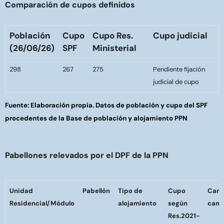
Comparación de cupos definidos
Población
Cupo
Cupo Res.
Cupo judicial
(26/06/26)
SPF
Ministerial
298
267
275
Pendiente fijación
judicial de cupo
Fuente: Elaboración propia. Datos de población y cupo del SPF
procedentes de la Base de población y alojamiento PPN
Pabellones relevados por el DPF de la PPN
Unidad
Pabellón
Tipo de
Cupo
Cant
Residencial/Módulo
alojamiento
según
cama
Res.2021-