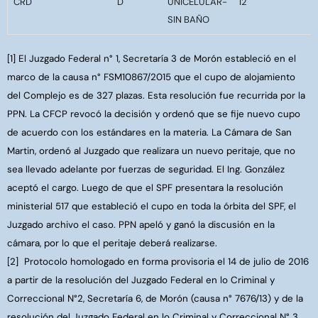
CRD
D
UNICELULAR-
12
SIN BAÑO
[1] El Juzgado Federal n° 1, Secretaría 3 de Morón estableció en el
marco de la causa n° FSM10867/2015 que el cupo de alojamiento
del Complejo es de 327 plazas. Esta resolución fue recurrida por la
PPN. La CFCP revocó la decisión y ordenó que se fije nuevo cupo
de acuerdo con los estándares en la materia. La Cámara de San
Martin, ordenó al Juzgado que realizara un nuevo peritaje, que no
sea llevado adelante por fuerzas de seguridad. El Ing. González
aceptó el cargo. Luego de que el SPF presentara la resolución
ministerial 517 que estableció el cupo en toda la órbita del SPF, el
Juzgado archivo el caso. PPN apeló y ganó la discusión en la
cámara, por lo que el peritaje deberá realizarse.
[2]
Protocolo homologado en forma provisoria el 14 de julio de 2016
a partir de la resolución del Juzgado Federal en lo Criminal y
Correccional N°2, Secretaría 6, de Morón (causa n° 7676/13) y de la
resolución del Juzgado Federal en lo Criminal y Correccional N° 3,