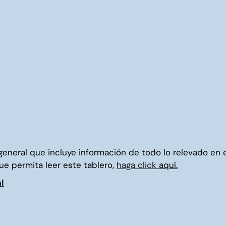
general que incluye información de todo lo relevado en e
ue permita leer este tablero,
haga click
aquí
.
l