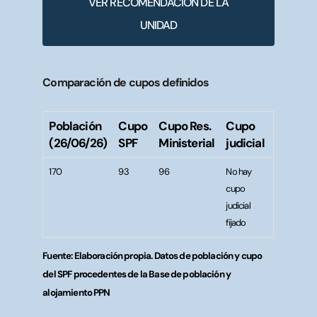
VER RECOMENDACIÓN DE LA
UNIDAD
Comparación de cupos definidos
Población
Cupo
Cupo Res.
Cupo
(26/06/26)
SPF
Ministerial
judicial
170
93
96
No hay
cupo
judicial
fijado
Fuente: Elaboración propia. Datos de población y cupo
del SPF procedentes de la Base de población y
alojamiento PPN