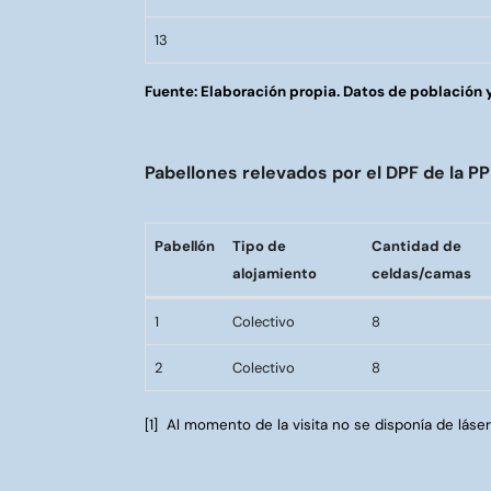
13
Fuente: Elaboración propia. Datos de población
Pabellones relevados por el DPF de la P
Pabellón
Tipo de
Cantidad de
alojamiento
celdas/camas
Pabellón
Tipo de
Cantidad de
1
Colectivo
8
alojamiento
celdas/camas
2
Colectivo
8
[1]
Al momento de la visita no se disponía de láse