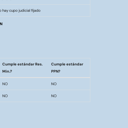
 hay cupo judicial fijado
PN
Cumple estándar Res.
Cumple estándar
Min.?
PPN?
Cumple estándar Res.
Cumple estándar
NO
NO
Min.?
PPN?
NO
NO