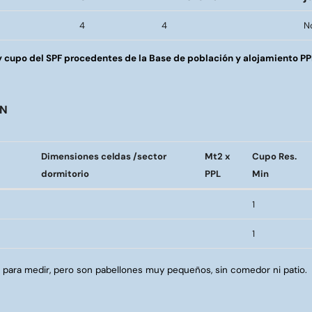
4
4
No
 y cupo del SPF procedentes de la Base de población y alojamiento P
PN
Dimensiones celdas /sector
Mt2 x
Cupo Res.
dormitorio
PPL
Min
Dimensiones celdas /sector
Mt2 x
Cupo Res.
1
dormitorio
PPL
Min
1
r para medir, pero son pabellones muy pequeños, sin comedor ni patio.