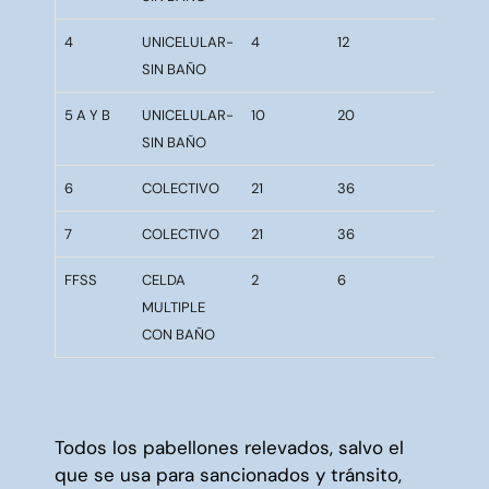
4
UNICELULAR-
4
12
9
SIN BAÑO
5 A Y B
UNICELULAR-
10
20
8,3
SIN BAÑO
6
COLECTIVO
21
36
177
7
COLECTIVO
21
36
182
FFSS
CELDA
2
6
22,42
MULTIPLE
CON BAÑO
Todos los pabellones relevados, salvo el
que se usa para sancionados y tránsito,