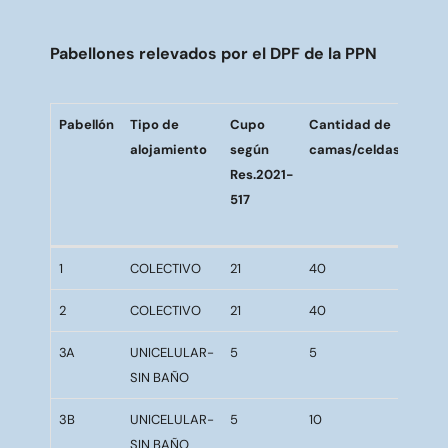
Pabellones relevados por el DPF de la PPN
Pabellón
Tipo de
Cupo
Cantidad de
Dime
alojamiento
según
camas/celdas
celd
Res.2021-
sect
517
dorm
(en 
Pabellón
Tipo de
Cupo
Cantidad de
Dime
1
COLECTIVO
21
40
166
alojamiento
según
camas/celdas
celd
Res.2021-
sect
2
COLECTIVO
21
40
178
517
dorm
3A
UNICELULAR-
5
5
8,3
(en 
SIN BAÑO
3B
UNICELULAR-
5
10
8,3
SIN BAÑO