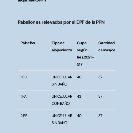
alojamiento PPN
Pabellones relevados por el DPF de la PPN
Pabellón
Tipo de
Cupo
Cantidad de
Di
alojamiento
según
camas/celdas
cel
Res.2021-
dor
517
(en
Pabellón
Tipo de
Cupo
Cantidad de
Di
1 PB
UNICELULAR
40
37
5
alojamiento
según
camas/celdas
cel
SIN BAÑO
Res.2021-
dor
517
(en
1 PA
UNICELULAR
43
37
5
CON BAÑO
2 PB
UNICELULAR
40
37
5
SIN BAÑO