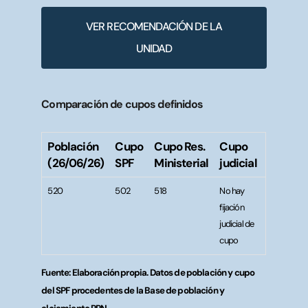
VER RECOMENDACIÓN DE LA
UNIDAD
Comparación de cupos definidos
Población
Cupo
Cupo Res.
Cupo
(26/06/26)
SPF
Ministerial
judicial
520
502
518
No hay
fijación
judicial de
cupo
Fuente: Elaboración propia. Datos de población y cupo
del SPF procedentes de la Base de población y