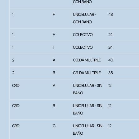
CON BAÑO
1
F
UNICELULAR-
48
CON BAÑO
1
H
COLECTIVO
24
1
I
COLECTIVO
24
2
A
CELDA MULTIPLE
40
2
B
CELDA MULTIPLE
35
CRD
A
UNICELULAR- SIN
12
BAÑO
CRD
B
UNICELULAR- SIN
12
BAÑO
CRD
C
UNICELULAR- SIN
12
BAÑO