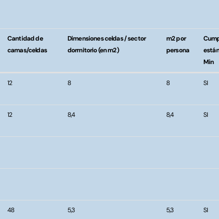
Cantidad de
Dimensiones celdas / sector
m2 por
Cump
camas/celdas
dormitorio (en m2)
persona
están
Min
Cantidad de
Dimensiones celdas / sector
m2 por
Cump
12
8
8
SI
camas/celdas
dormitorio (en m2)
persona
están
Min
12
8,4
8,4
SI
48
5,3
5,3
SI