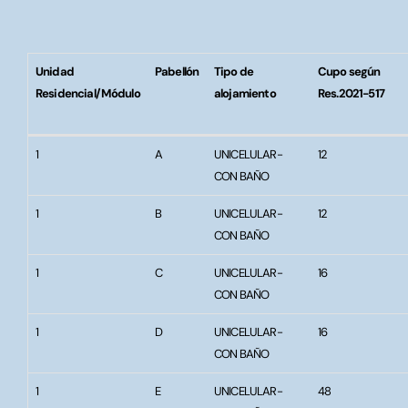
Unidad
Pabellón
Tipo de
Cupo según
Residencial/Módulo
alojamiento
Res.2021-517
Unidad
Pabellón
Tipo de
Cupo según
1
A
UNICELULAR-
12
Residencial/Módulo
alojamiento
Res.2021-517
CON BAÑO
1
B
UNICELULAR-
12
CON BAÑO
1
C
UNICELULAR-
16
CON BAÑO
1
D
UNICELULAR-
16
CON BAÑO
1
E
UNICELULAR-
48