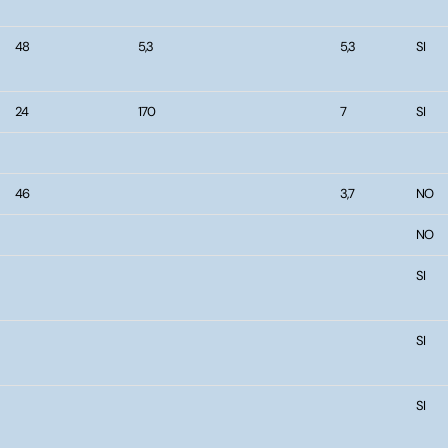
48
5,3
5,3
SI
24
170
7
SI
46
3,7
NO
NO
SI
SI
SI