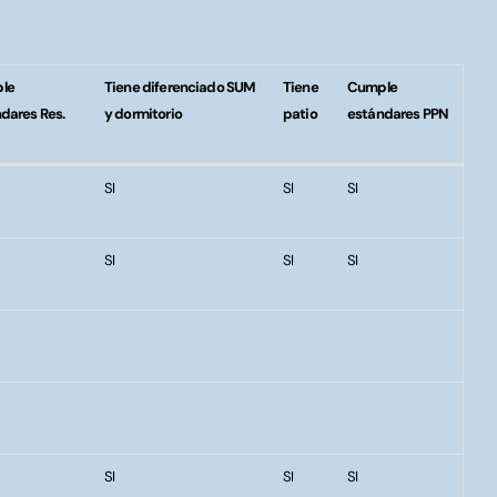
le
Tiene diferenciado SUM
Tiene
Cumple
dares Res.
y dormitorio
patio
estándares PPN
le
Tiene diferenciado SUM
Tiene
Cumple
SI
SI
SI
dares Res.
y dormitorio
patio
estándares PPN
SI
SI
SI
SI
SI
SI