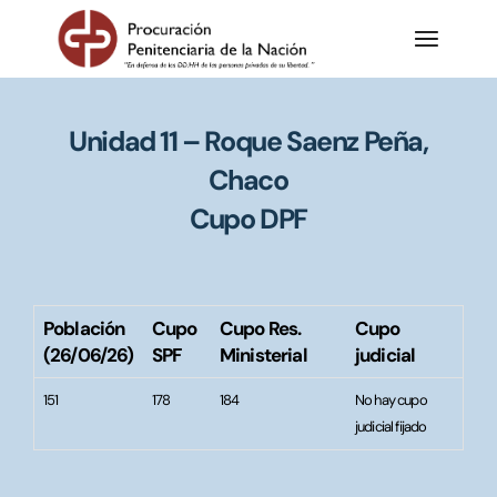
Unidad 11 – Roque Saenz Peña,
Chaco
Cupo DPF
Población
Cupo
Cupo Res.
Cupo
(26/06/26)
SPF
Ministerial
judicial
151
178
184
No hay cupo
judicial fijado