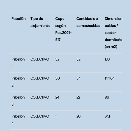
Pabellón
Tipo de
Cupo
Cantidad de
Dimensiones
alojamiento
según
camas/celdas
celdas /
Res.2021-
sector
517
dormitorio
(en m2)
Pabellón
Tipo de
Cupo
Cantidad de
Dimensiones
Pabellón
COLECTIVO
32
32
133
alojamiento
según
camas/celdas
celdas /
1
Res.2021-
sector
517
dormitorio
Pabellón
COLECTIVO
30
34
144,64
(en m2)
2
Pabellón
COLECTIVO
24
22
96
3
Pabellón
COLECTIVO
11
20
74.1
4