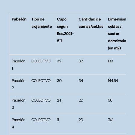
Pabellón
Tipo de
Cupo
Cantidad de
Dimensiones
alojamiento
según
camas/celdas
celdas /
Res.2021-
sector
517
dormitorio
(en m2)
Pabellón
Tipo de
Cupo
Cantidad de
Dimensiones
Pabellón
COLECTIVO
32
32
133
alojamiento
según
camas/celdas
celdas /
1
Res.2021-
sector
517
dormitorio
Pabellón
COLECTIVO
30
34
144,64
(en m2)
2
Pabellón
COLECTIVO
24
22
96
3
Pabellón
COLECTIVO
11
20
74.1
4