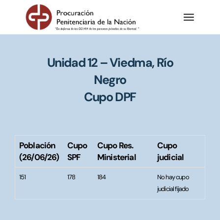
Unidad 12 – Viedma, Río
Negro
Cupo DPF
Población
Cupo
Cupo Res.
Cupo
(26/06/26)
SPF
Ministerial
judicial
151
178
184
No hay cupo
judicial fijado