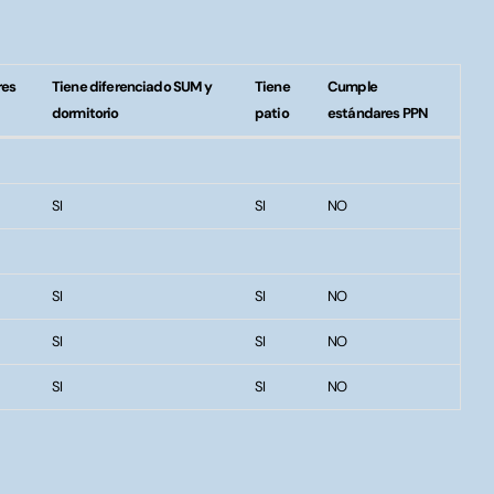
res
Tiene diferenciado SUM y
Tiene
Cumple
dormitorio
patio
estándares PPN
res
Tiene diferenciado SUM y
Tiene
Cumple
dormitorio
patio
estándares PPN
SI
SI
NO
SI
SI
NO
SI
SI
NO
SI
SI
NO