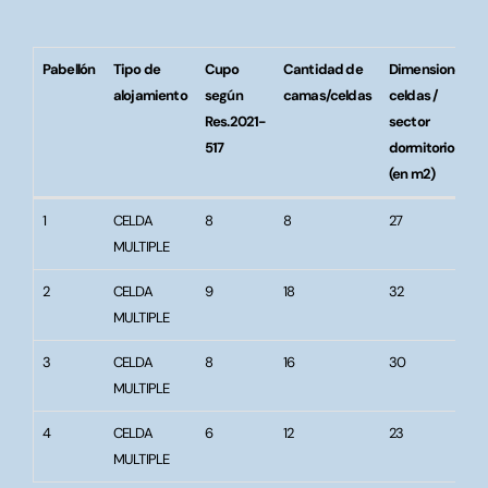
Pabellón
Tipo de
Cupo
Cantidad de
Dimensiones
alojamiento
según
camas/celdas
celdas /
Res.2021-
sector
517
dormitorio
(en m2)
Pabellón
Tipo de
Cupo
Cantidad de
Dimensiones
1
CELDA
8
8
27
alojamiento
según
camas/celdas
celdas /
MULTIPLE
Res.2021-
sector
517
dormitorio
2
CELDA
9
18
32
(en m2)
MULTIPLE
3
CELDA
8
16
30
MULTIPLE
4
CELDA
6
12
23
MULTIPLE