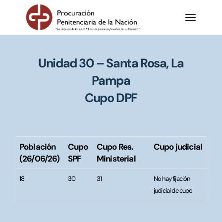
Unidad 30 – Santa Rosa, La
Pampa
Cupo DPF
Población
Cupo
Cupo Res.
Cupo judicial
(26/06/26)
SPF
Ministerial
18
30
31
No hay fijación
judicial de cupo