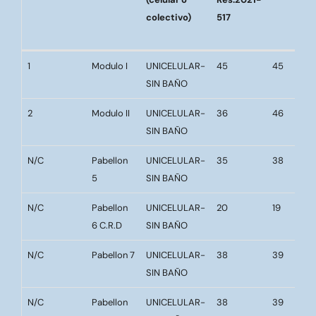
colectivo)
517
Unidad
Pabellón
Tipo de
Cupo
Cantidad
1
Modulo I
UNICELULAR-
45
45
Residencial
alojamiento
según
camas/ce
SIN BAÑO
(celular o
Res.2021-
colectivo)
517
2
Modulo II
UNICELULAR-
36
46
SIN BAÑO
N/C
Pabellon
UNICELULAR-
35
38
5
SIN BAÑO
N/C
Pabellon
UNICELULAR-
20
19
6 C.R.D
SIN BAÑO
N/C
Pabellon 7
UNICELULAR-
38
39
SIN BAÑO
N/C
Pabellon
UNICELULAR-
38
39