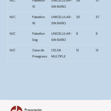
N/C
Pabellon
UNICELULAR-
38
37
15
SIN BAÑO
N/C
Pabellon
UNICELULAR-
35
37
16
SIN BAÑO
N/C
Pabellon
UNICELULAR-
8
8
Seg
SIN BAÑO
N/C
Casa de
CELDA
12
12
Preegreso
MULTIPLE