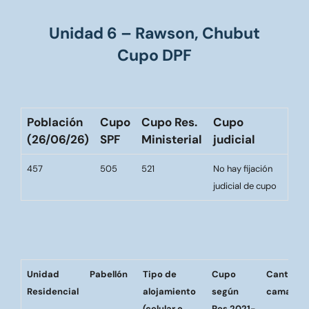
Unidad 6 – Rawson, Chubut
Cupo DPF
Población
Cupo
Cupo Res.
Cupo
(26/06/26)
SPF
Ministerial
judicial
457
505
521
No hay fijación
judicial de cupo
Unidad
Pabellón
Tipo de
Cupo
Cantidad
Residencial
alojamiento
según
camas/ce
(celular o
Res.2021-