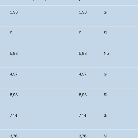
Dimensiones celdas / sector
m2 por
Cumple con
5,93
5,93
Si
dormitorio (en m2)
persona
estándares Res.
9
9
Si
5,93
5,93
No
4,97
4,97
Si
5,93
5,93
Si
7,44
7,44
Si
3,76
3,76
Si