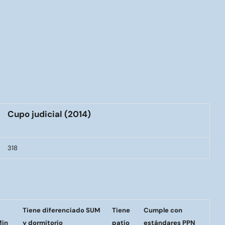
Cupo judicial (2014)
318
Tiene diferenciado SUM
Tiene
Cumple con
Min
y dormitorio
patio
estándares PPN