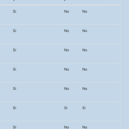
Tiene diferenciado SUM
Tiene
Cumple con
Si
No
No
Min
y dormitorio
patio
estándares PPN
Si
No
No
Si
No
No
Si
No
No
Si
No
No
Si
Si
Si
Si
No
No