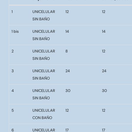
Pabellón
Tipo de
Cupo según
Cantidad de
1
UNICELULAR
12
12
alojamiento
Res.2021-517
camas/celdas
SIN BAÑO
1 bis
UNICELULAR
14
14
SIN BAÑO
2
UNICELULAR
8
12
SIN BAÑO
3
UNICELULAR
24
24
SIN BAÑO
4
UNICELULAR
30
30
SIN BAÑO
5
UNICELULAR
12
12
CON BAÑO
6
UNICELULAR
17
17